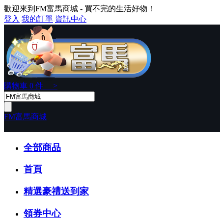
歡迎來到FM富馬商城 - 買不完的生活好物！
登入
我的訂單
資訊中心
購物車
0
件 >
FM富馬商城
全部商品
首頁
精選豪禮送到家
領券中心