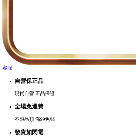
客服
自營保正品
現貨自營 正品保證
全場免運費
不限品類 滿99免郵
發貨如閃電