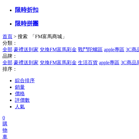
限時折扣
限時拼團
首頁
> 搜索 「FM富馬商城」
分類：
全部
豪禮送到家
兌換FM富馬彩金
戰鬥陀螺區
apple專區
3C商
品牌：
全部
豪禮送到家
兌換FM富馬彩金
生活百貨
apple專區
3C商品
排序：
綜合排序
銷量
價格
評價數
人氣
0
購
物
車